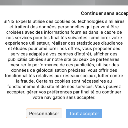
Continuer sans accep
SINIS Experts utilise des cookies ou technologies similaires
et traitent des données personnelles qui peuvent être
croisées avec des informations fournies dans le cadre de
nos services pour les finalités suivantes : améliorer votre
expérience utilisateur, réaliser des statistiques d’audience
et études pour améliorer nos offres, vous proposer des
services adaptés à vos centres d’intérêt, afficher des
publicités ciblées sur notre site ou ceux de partenaires,
mesurer la performance de ces publicités, utiliser des
données de géolocalisation précises, vous offrir des
fonctionnalités relatives aux réseaux sociaux, lutter contre
la fraude. Certains cookies sont nécessaires au
fonctionnement du site et de nos services. Vous pouvez
accepter, gérer vos préférences par finalité ou continuer
votre navigation sans accepter.
Personnaliser
Tout accepter